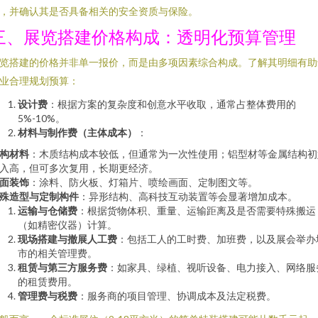
，并确认其是否具备相关的安全资质与保险。
三、展览搭建价格构成：透明化预算管理
览搭建的价格并非单一报价，而是由多项因素综合构成。了解其明细有助
业合理规划预算：
设计费
：根据方案的复杂度和创意水平收取，通常占整体费用的
5%-10%。
材料与制作费（主体成本）
：
构材料
：木质结构成本较低，但通常为一次性使用；铝型材等金属结构初
入高，但可多次复用，长期更经济。
面装饰
：涂料、防火板、灯箱片、喷绘画面、定制图文等。
殊造型与定制构件
：异形结构、高科技互动装置等会显著增加成本。
运输与仓储费
：根据货物体积、重量、运输距离及是否需要特殊搬运
（如精密仪器）计算。
现场搭建与撤展人工费
：包括工人的工时费、加班费，以及展会举办
市的相关管理费。
租赁与第三方服务费
：如家具、绿植、视听设备、电力接入、网络服
的租赁费用。
管理费与税费
：服务商的项目管理、协调成本及法定税费。