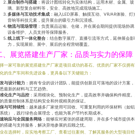
展台制作与搭建
：将设计图纸转化为实体结构，运用木材、金属、玻
璃、新型复合材料等，安全、高效地完成现场施工。
多媒体与互动技术集成
：融入LED屏幕、触摸互动、VR/AR体验、灯
音响等科技元素，提升展台的吸引力和沉浸感。
物流与现场管理
：负责展品运输、仓储，并在展会期间提供现场协调
设备维护、人员支持等保障服务。
线上线下一体化整合
：结合数字展厅、直播引流等方式，延伸展会影
力，实现展前、展中、展后的全程营销覆盖。
二、展览搭建生产厂家：品质与实力的保障
择一家可靠的展览搭建生产厂家是项目成功的基石。优质的厂家不仅拥有
化的生产车间和先进设备，更具备以下关键能力：
发与设计能力
：拥有专业的设计团队，能提供创新且可落地的设计方案，
悉最新的材料与工艺趋势。
准化生产与品控
：采用模块化、预制化生产，提高效率并确保构件精度。
的质量控制体系是结构安全和外观精美的保证。
保与可持续性
：越来越多厂家使用可回收、可重复利用的环保材料（如铝
系统），践行绿色会展理念，也能为客户节约长期成本。
速响应与全国服务网络
：能够应对紧张的搭建周期，并在多个城市提供本
的搭建与支持服务，解决异地参展的后顾之忧。
业在选择时，应实地考察工厂、查看过往案例、了解其服务的大型项目经