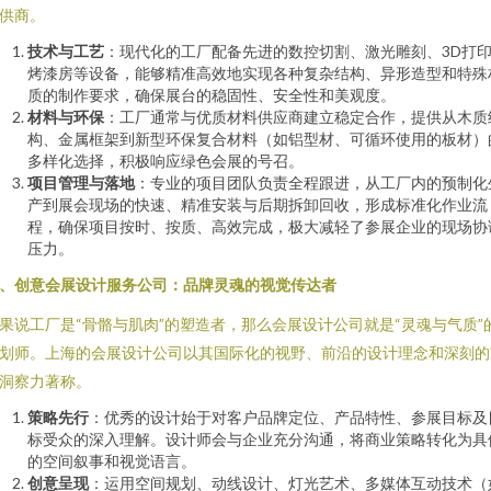
供商。
技术与工艺
：现代化的工厂配备先进的数控切割、激光雕刻、3D打
烤漆房等设备，能够精准高效地实现各种复杂结构、异形造型和特殊
质的制作要求，确保展台的稳固性、安全性和美观度。
材料与环保
：工厂通常与优质材料供应商建立稳定合作，提供从木质
构、金属框架到新型环保复合材料（如铝型材、可循环使用的板材）
多样化选择，积极响应绿色会展的号召。
项目管理与落地
：专业的项目团队负责全程跟进，从工厂内的预制化
产到展会现场的快速、精准安装与后期拆卸回收，形成标准化作业流
程，确保项目按时、按质、高效完成，极大减轻了参展企业的现场协
压力。
、创意会展设计服务公司：品牌灵魂的视觉传达者
果说工厂是“骨骼与肌肉”的塑造者，那么会展设计公司就是“灵魂与气质”
划师。上海的会展设计公司以其国际化的视野、前沿的设计理念和深刻的
洞察力著称。
策略先行
：优秀的设计始于对客户品牌定位、产品特性、参展目标及
标受众的深入理解。设计师会与企业充分沟通，将商业策略转化为具
的空间叙事和视觉语言。
创意呈现
：运用空间规划、动线设计、灯光艺术、多媒体互动技术（