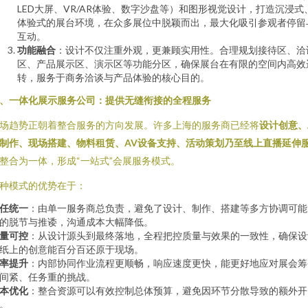
LED大屏、VR/AR体验、数字沙盘等）和图形视觉设计，打造沉浸式
体验式的展台环境，在众多展位中脱颖而出，最大化吸引参观者停留
互动。
功能融合
：设计不仅注重外观，更兼顾实用性。合理规划接待区、洽
区、产品展示区、演示区等功能分区，确保展台在有限的空间内高效
转，服务于商务洽谈与产品体验的核心目的。
、一体化展示服务公司：提供无缝衔接的全程服务
场趋势正朝着整合服务的方向发展。许多上海的服务商已经将
设计创意、
制作、现场搭建、物料租赁、AV设备支持、活动策划乃至线上直播延伸
整合为一体，形成“一站式”会展服务模式。
种模式的优势在于：
任统一
：由单一服务商总负责，避免了设计、制作、搭建等多方协调可能
的脱节与推诿，沟通成本大幅降低。
量可控
：从设计源头到最终落地，全程把控质量与效果的一致性，确保设
纸上的创意能百分百还原于现场。
率提升
：内部协同作业流程更顺畅，响应速度更快，能更好地应对展会筹
间紧、任务重的挑战。
本优化
：整合资源可以有效控制总体预算，避免因环节分散导致的额外开
。